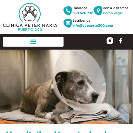
Llámanos
Ven a visitarnos
960 626 738
Cómo llegar
Escríbenos
info@cvpuerto200.com