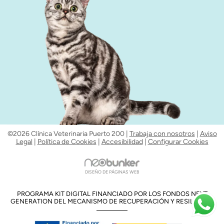
©2026 Clínica Veterinaria Puerto 200 |
Trabaja con nosotros
|
Aviso
Legal
|
Política de Cookies
|
Accesibilidad
|
Configurar Cookies
DISEÑO DE PÁGINAS WEB
PROGRAMA KIT DIGITAL FINANCIADO POR LOS FONDOS NEXT
GENERATION DEL MECANISMO DE RECUPERACIÓN Y RESILENCIA