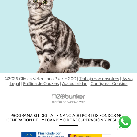
©2026 Clínica Veterinaria Puerto 200 |
Trabaja con nosotros
|
Aviso
Legal
|
Política de Cookies
|
Accesibilidad
|
Configurar Cookies
DISEÑO DE PÁGINAS WEB
PROGRAMA KIT DIGITAL FINANCIADO POR LOS FONDOS NEXT
GENERATION DEL MECANISMO DE RECUPERACIÓN Y RESILENCIA