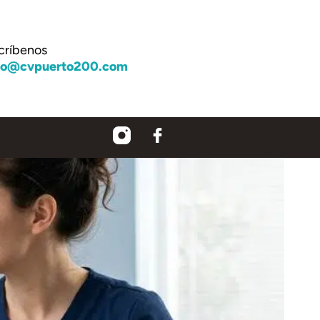
críbenos
fo@cvpuerto200.com