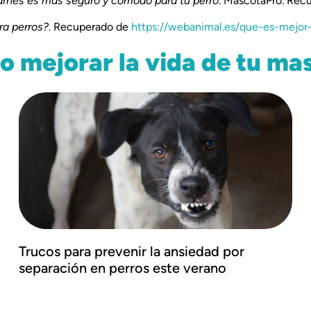
n arnés es más seguro y cómodo para tu perro
. MascotaPro. Rec
ra perros?
. Recuperado de
https://webanimal.es/que-es-mejor-
 mejorar la vida de tu ma
Trucos para prevenir la ansiedad por
separación en perros este verano