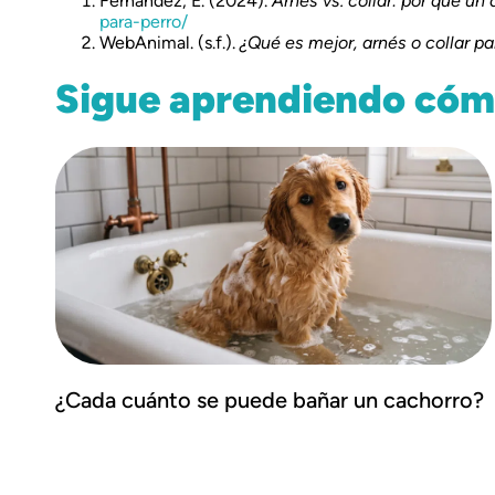
Fernández, E. (2024).
Arnés vs. collar: por qué u
para-perro/
WebAnimal. (s.f.).
¿Qué es mejor, arnés o collar pa
Sigue aprendiendo cómo
¿Cada cuánto se puede bañar un cachorro?