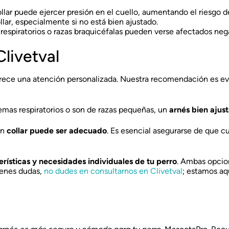
 collar puede ejercer presión en el cuello, aumentando el riesgo d
llar, especialmente si no está bien ajustado.
respiratorios o razas braquicéfalas pueden verse afectados nega
livetval
rece una atención personalizada. Nuestra recomendación es eva
blemas respiratorios o son de razas pequeñas, un
arnés bien ajus
un
collar puede ser adecuado
. Es esencial asegurarse de que c
erísticas y necesidades individuales de tu perro
. Ambas opcion
ienes dudas,
no dudes en consultarnos en Clivetval
; estamos aqu