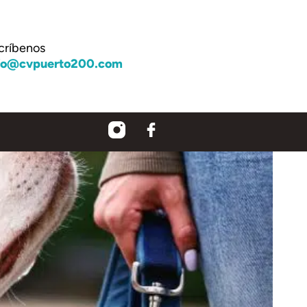
críbenos
fo@cvpuerto200.com