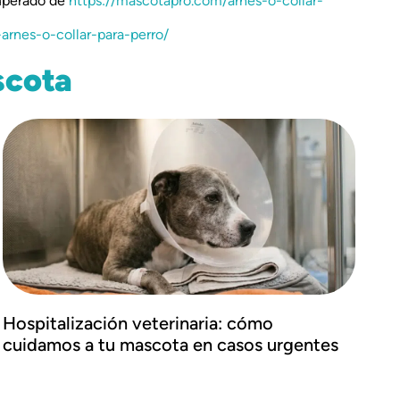
uperado de
https://mascotapro.com/arnes-o-collar-
arnes-o-collar-para-perro/
scota
Hospitalización veterinaria: cómo
cuidamos a tu mascota en casos urgentes