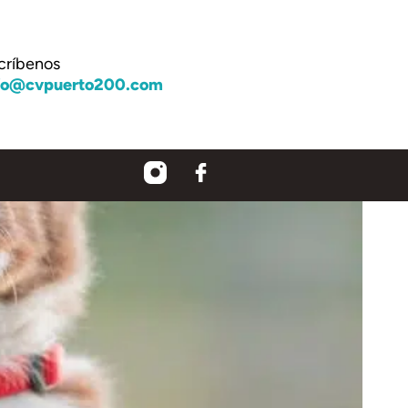
críbenos
fo@cvpuerto200.com