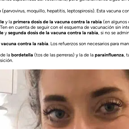
e
(parvovirus, moquillo, hepatitis, leptospirosis). Esta vacuna 
le
y la
primera dosis de la vacuna contra la rabia
(en algunos c
Ten en cuenta de seguir con el esquema de vacunación sin interr
le
y
segunda dosis de la vacuna contra la rabia
, si no se admi
a vacuna contra la rabia
. Los refuerzos son necesarios para man
 de la
bordetella
(tos de las perreras) y la de la
parainfluenza
, 
sición.